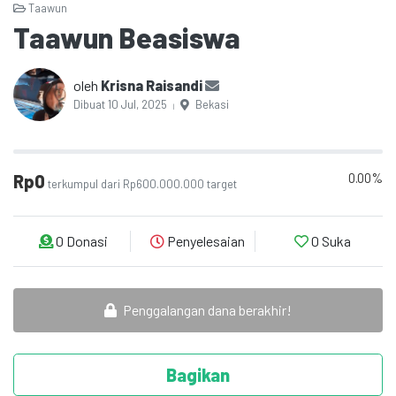
Taawun
Taawun Beasiswa
oleh
Krisna Raisandi
Dibuat 10 Jul, 2025
Bekasi
|
0.00%
Rp0
terkumpul dari Rp600.000.000 target
0 Donasi
Penyelesaian
0
Suka
Penggalangan dana berakhir!
Bagikan