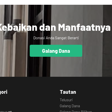
ebaikan dan Manfaatnya
Donasi Anda Sangat Berarti
Galang Dana
ori
Tautan
Telusuri
Galang Dana
semua
Galang Dana Pilihan