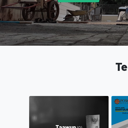
Te
Taawun
(0)