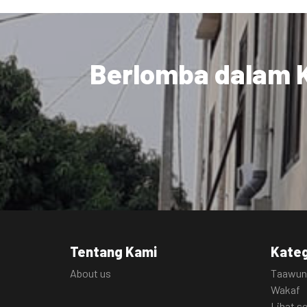
Berlomba dalam K
Tentang Kami
Kateg
About us
Taawun
Wakaf
Lihat 